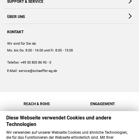
SUPPORT & SERVICE
Webshop
Kontakt
ÜBER UNS
FAQ
Unternehmen
Online-Hilfe
KONTAKT
Historie
Anleitungen
Wir sind für Sie da:
Engagement
Preise
Mo. bis Do. 8:00 - 16:00
und Fr. 8:00 - 15:00
Jobs
Mengenrabatt
Telefon:
+49 30 805 86 95 - 0
Versand
E-Mail:
service@schaeffer-ag.de
REACH & ROHS
ENGAGEMENT
Diese Webseite verwendet Cookies und andere
Technologien
Wir verwenden auf unserer Webseite Cookies und ähnliche Technologien,
die für das Funktionieren der Webseite erforderlich sind. Mit Ihrer