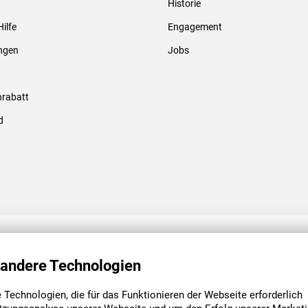
Historie
Gewindebolzen & -hülsen
Hilfe
Engagement
ungen
Jobs
rabatt
d
ENGAGEMENT
UNSERE NIEDE
 andere Technologien
Technologien, die für das Funktionieren der Webseite erforderlich