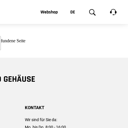
t, was Sie
Webshop
DE
te
Produktgalerie
EN
e
FR
chsen
D GEHÄUSE
KONTAKT
Wir sind für Sie da:
Mo. bis Do. 8:00 - 16:00