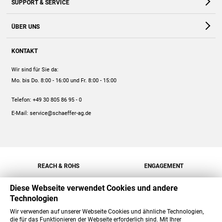
SUPPORT & SERVICE
Webshop
Kontakt
ÜBER UNS
FAQ
Unternehmen
Online-Hilfe
KONTAKT
Historie
Anleitungen
Wir sind für Sie da:
Engagement
Preise
Mo. bis Do. 8:00 - 16:00
und Fr. 8:00 - 15:00
Jobs
Mengenrabatt
Telefon:
+49 30 805 86 95 - 0
Versand
E-Mail:
service@schaeffer-ag.de
REACH & ROHS
ENGAGEMENT
Diese Webseite verwendet Cookies und andere
Technologien
Wir verwenden auf unserer Webseite Cookies und ähnliche Technologien,
die für das Funktionieren der Webseite erforderlich sind. Mit Ihrer