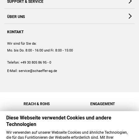
SUPPORT & SERVICE
Webshop
Kontakt
ÜBER UNS
FAQ
Unternehmen
Online-Hilfe
KONTAKT
Historie
Anleitungen
Wir sind für Sie da:
Engagement
Preise
Mo. bis Do. 8:00 - 16:00
und Fr. 8:00 - 15:00
Jobs
Mengenrabatt
Telefon:
+49 30 805 86 95 - 0
Versand
E-Mail:
service@schaeffer-ag.de
REACH & ROHS
ENGAGEMENT
Diese Webseite verwendet Cookies und andere
Technologien
Wir verwenden auf unserer Webseite Cookies und ähnliche Technologien,
die für das Funktionieren der Webseite erforderlich sind. Mit Ihrer