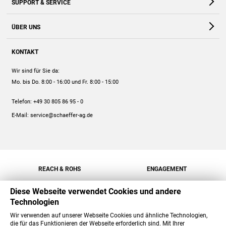
SUPPORT & SERVICE
Webshop
Kontakt
ÜBER UNS
FAQ
Unternehmen
Online-Hilfe
KONTAKT
Historie
Anleitungen
Wir sind für Sie da:
Engagement
Preise
Mo. bis Do. 8:00 - 16:00
und Fr. 8:00 - 15:00
Jobs
Mengenrabatt
Telefon:
+49 30 805 86 95 - 0
Versand
E-Mail:
service@schaeffer-ag.de
REACH & ROHS
ENGAGEMENT
Diese Webseite verwendet Cookies und andere
Technologien
Wir verwenden auf unserer Webseite Cookies und ähnliche Technologien,
die für das Funktionieren der Webseite erforderlich sind. Mit Ihrer