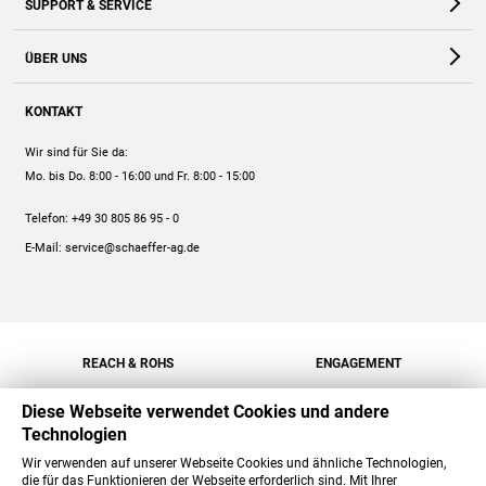
SUPPORT & SERVICE
Webshop
Kontakt
ÜBER UNS
FAQ
Unternehmen
Online-Hilfe
KONTAKT
Historie
Anleitungen
Wir sind für Sie da:
Engagement
Preise
Mo. bis Do. 8:00 - 16:00
und Fr. 8:00 - 15:00
Jobs
Mengenrabatt
Telefon:
+49 30 805 86 95 - 0
Versand
E-Mail:
service@schaeffer-ag.de
REACH & ROHS
ENGAGEMENT
Diese Webseite verwendet Cookies und andere
Technologien
Wir verwenden auf unserer Webseite Cookies und ähnliche Technologien,
die für das Funktionieren der Webseite erforderlich sind. Mit Ihrer