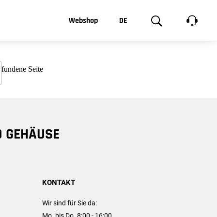
t, was Sie
Webshop
DE
te
Produktgalerie
EN
e
FR
chsen
D GEHÄUSE
KONTAKT
Wir sind für Sie da:
Mo. bis Do. 8:00 - 16:00