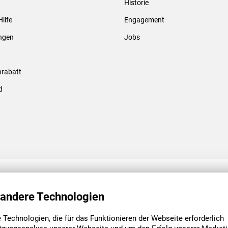
Historie
Gewindebolzen & -hülsen
Hilfe
Engagement
ungen
Jobs
rabatt
d
ENGAGEMENT
UNSERE NIEDE
 andere Technologien
Technologien, die für das Funktionieren der Webseite erforderlich