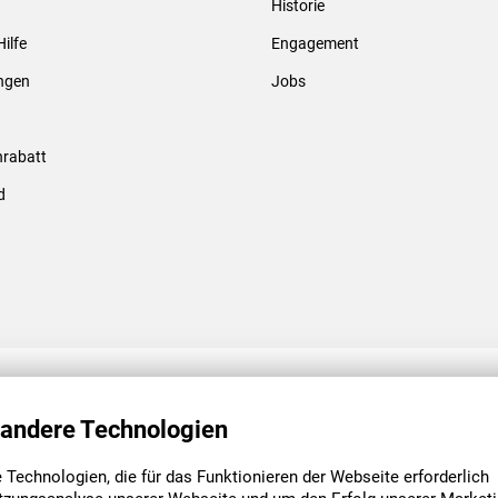
Historie
Gewindebolzen & -hülsen
Hilfe
Engagement
ungen
Jobs
rabatt
d
ENGAGEMENT
UNSERE NIEDE
 andere Technologien
Technologien, die für das Funktionieren der Webseite erforderlich