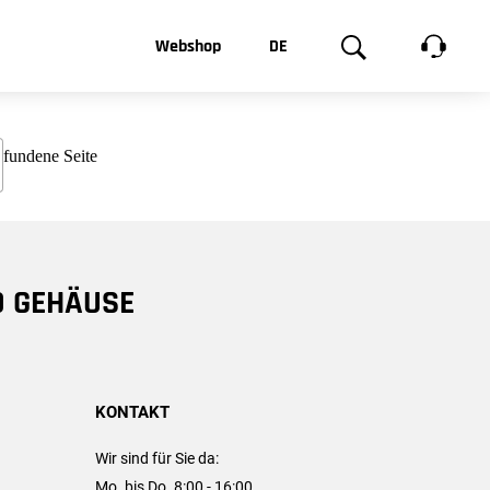
t, was Sie
Webshop
DE
te
Produktgalerie
EN
e
FR
chsen
D GEHÄUSE
KONTAKT
Wir sind für Sie da:
Mo. bis Do. 8:00 - 16:00