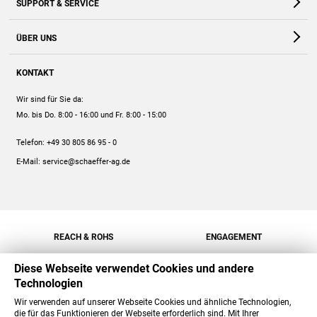
SUPPORT & SERVICE
Webshop
Kontakt
ÜBER UNS
FAQ
Unternehmen
Online-Hilfe
KONTAKT
Historie
Anleitungen
Wir sind für Sie da:
Engagement
Preise
Mo. bis Do. 8:00 - 16:00
und Fr. 8:00 - 15:00
Jobs
Mengenrabatt
Telefon:
+49 30 805 86 95 - 0
Versand
E-Mail:
service@schaeffer-ag.de
REACH & ROHS
ENGAGEMENT
Diese Webseite verwendet Cookies und andere
Technologien
Wir verwenden auf unserer Webseite Cookies und ähnliche Technologien,
die für das Funktionieren der Webseite erforderlich sind. Mit Ihrer