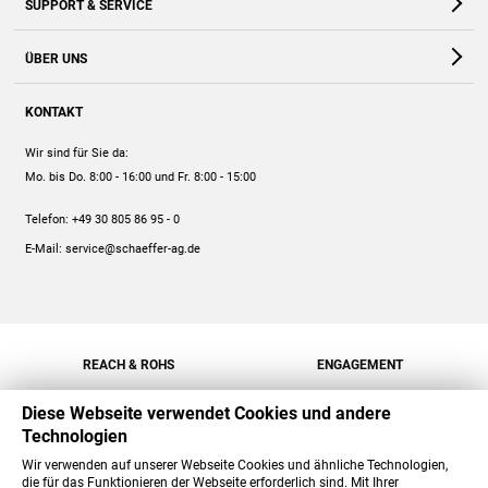
SUPPORT & SERVICE
Webshop
Kontakt
ÜBER UNS
FAQ
Unternehmen
Online-Hilfe
KONTAKT
Historie
Anleitungen
Wir sind für Sie da:
Engagement
Preise
Mo. bis Do. 8:00 - 16:00
und Fr. 8:00 - 15:00
Jobs
Mengenrabatt
Telefon:
+49 30 805 86 95 - 0
Versand
E-Mail:
service@schaeffer-ag.de
REACH & ROHS
ENGAGEMENT
Diese Webseite verwendet Cookies und andere
Technologien
Wir verwenden auf unserer Webseite Cookies und ähnliche Technologien,
die für das Funktionieren der Webseite erforderlich sind. Mit Ihrer