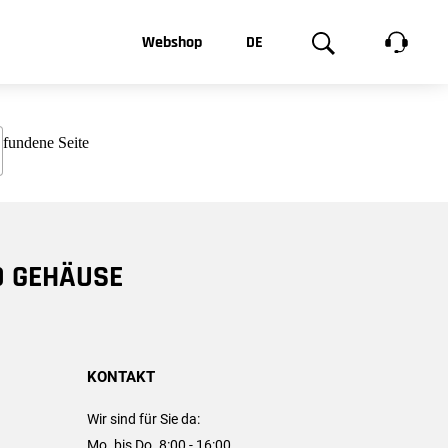
t, was Sie
Webshop
DE
te
Produktgalerie
EN
e
FR
chsen
D GEHÄUSE
KONTAKT
Wir sind für Sie da:
Mo. bis Do. 8:00 - 16:00