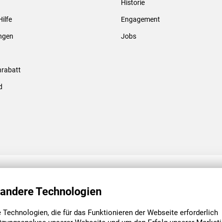
Historie
Gewindebolzen & -hülsen
Hilfe
Engagement
ungen
Jobs
rabatt
d
ENGAGEMENT
UNSERE NIEDE
 andere Technologien
Technologien, die für das Funktionieren der Webseite erforderlich