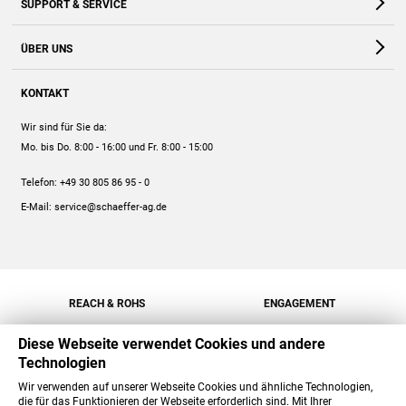
SUPPORT & SERVICE
Webshop
Kontakt
ÜBER UNS
FAQ
Unternehmen
Online-Hilfe
KONTAKT
Historie
Anleitungen
Wir sind für Sie da:
Engagement
Preise
Mo. bis Do. 8:00 - 16:00
und Fr. 8:00 - 15:00
Jobs
Mengenrabatt
Telefon:
+49 30 805 86 95 - 0
Versand
E-Mail:
service@schaeffer-ag.de
REACH & ROHS
ENGAGEMENT
Diese Webseite verwendet Cookies und andere
Technologien
Wir verwenden auf unserer Webseite Cookies und ähnliche Technologien,
die für das Funktionieren der Webseite erforderlich sind. Mit Ihrer