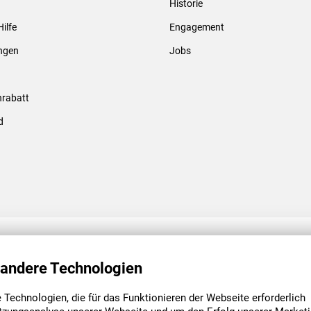
Historie
Gewindebolzen & -hülsen
Hilfe
Engagement
ungen
Jobs
rabatt
d
ENGAGEMENT
UNSERE NIEDE
 andere Technologien
Technologien, die für das Funktionieren der Webseite erforderlich