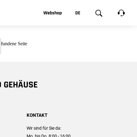
t, was Sie
Webshop
DE
te
Produktgalerie
EN
e
FR
chsen
D GEHÄUSE
KONTAKT
Wir sind für Sie da:
Mo. bis Do. 8:00 - 16:00