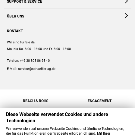
SUPPORT & SERVICE
Webshop
Kontakt
ÜBER UNS
FAQ
Unternehmen
Online-Hilfe
KONTAKT
Historie
Anleitungen
Wir sind für Sie da:
Engagement
Preise
Mo. bis Do. 8:00 - 16:00
und Fr. 8:00 - 15:00
Jobs
Mengenrabatt
Telefon:
+49 30 805 86 95 - 0
Versand
E-Mail:
service@schaeffer-ag.de
REACH & ROHS
ENGAGEMENT
Diese Webseite verwendet Cookies und andere
Technologien
Wir verwenden auf unserer Webseite Cookies und ähnliche Technologien,
die für das Funktionieren der Webseite erforderlich sind. Mit Ihrer