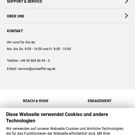
SUPPORT & SERVICE
Webshop
Kontakt
ÜBER UNS
FAQ
Unternehmen
Online-Hilfe
KONTAKT
Historie
Anleitungen
Wir sind für Sie da:
Engagement
Preise
Mo. bis Do. 8:00 - 16:00
und Fr. 8:00 - 15:00
Jobs
Mengenrabatt
Telefon:
+49 30 805 86 95 - 0
Versand
E-Mail:
service@schaeffer-ag.de
REACH & ROHS
ENGAGEMENT
Diese Webseite verwendet Cookies und andere
Technologien
Wir verwenden auf unserer Webseite Cookies und ähnliche Technologien,
die für das Funktionieren der Webseite erforderlich sind. Mit Ihrer