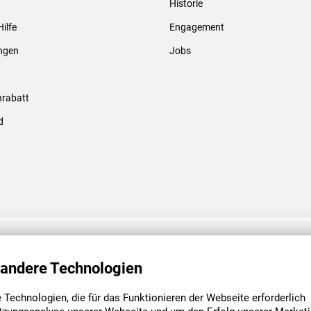
Historie
Gewindebolzen & -hülsen
Hilfe
Engagement
ungen
Jobs
rabatt
d
ENGAGEMENT
UNSERE NIEDE
 andere Technologien
Technologien, die für das Funktionieren der Webseite erforderlich