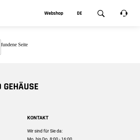
t, was Sie
Webshop
DE
te
Produktgalerie
EN
e
FR
chsen
D GEHÄUSE
KONTAKT
Wir sind für Sie da:
Mo. bis Do. 8:00 - 16:00