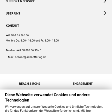
SUPPORT & SERVICE
Webshop
Kontakt
ÜBER UNS
FAQ
Unternehmen
Online-Hilfe
KONTAKT
Historie
Anleitungen
Wir sind für Sie da:
Engagement
Preise
Mo. bis Do. 8:00 - 16:00
und Fr. 8:00 - 15:00
Jobs
Mengenrabatt
Telefon:
+49 30 805 86 95 - 0
Versand
E-Mail:
service@schaeffer-ag.de
REACH & ROHS
ENGAGEMENT
Diese Webseite verwendet Cookies und andere
Technologien
Wir verwenden auf unserer Webseite Cookies und ähnliche Technologien,
die für das Funktionieren der Webseite erforderlich sind. Mit Ihrer