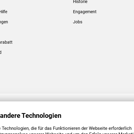
Historie
Gewindebolzen & -hülsen
Hilfe
Engagement
ungen
Jobs
rabatt
d
ENGAGEMENT
UNSERE NIEDE
 andere Technologien
Technologien, die für das Funktionieren der Webseite erforderlich