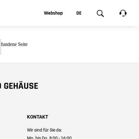
t, was Sie
Webshop
DE
te
Produktgalerie
EN
e
FR
chsen
D GEHÄUSE
KONTAKT
Wir sind für Sie da:
Mo. bis Do. 8:00 - 16:00