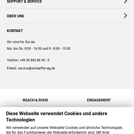
SUPPORT & SERVICE
Webshop
Kontakt
ÜBER UNS
FAQ
Unternehmen
Online-Hilfe
KONTAKT
Historie
Anleitungen
Wir sind für Sie da:
Engagement
Preise
Mo. bis Do. 8:00 - 16:00
und Fr. 8:00 - 15:00
Jobs
Mengenrabatt
Telefon:
+49 30 805 86 95 - 0
Versand
E-Mail:
service@schaeffer-ag.de
REACH & ROHS
ENGAGEMENT
Diese Webseite verwendet Cookies und andere
Technologien
Wir verwenden auf unserer Webseite Cookies und ähnliche Technologien,
die für das Funktionieren der Webseite erforderlich sind. Mit Ihrer