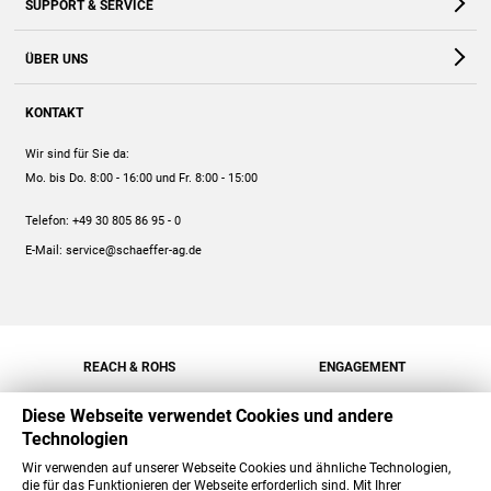
SUPPORT & SERVICE
Webshop
Kontakt
ÜBER UNS
FAQ
Unternehmen
Online-Hilfe
KONTAKT
Historie
Anleitungen
Wir sind für Sie da:
Engagement
Preise
Mo. bis Do. 8:00 - 16:00
und Fr. 8:00 - 15:00
Jobs
Mengenrabatt
Telefon:
+49 30 805 86 95 - 0
Versand
E-Mail:
service@schaeffer-ag.de
REACH & ROHS
ENGAGEMENT
Diese Webseite verwendet Cookies und andere
Technologien
Wir verwenden auf unserer Webseite Cookies und ähnliche Technologien,
die für das Funktionieren der Webseite erforderlich sind. Mit Ihrer