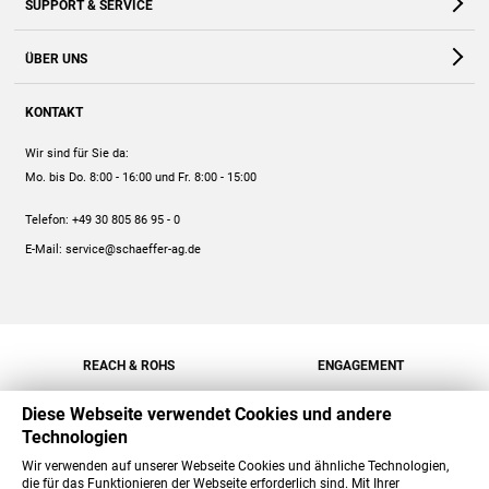
SUPPORT & SERVICE
Webshop
Kontakt
ÜBER UNS
FAQ
Unternehmen
Online-Hilfe
KONTAKT
Historie
Anleitungen
Wir sind für Sie da:
Engagement
Preise
Mo. bis Do. 8:00 - 16:00
und Fr. 8:00 - 15:00
Jobs
Mengenrabatt
Telefon:
+49 30 805 86 95 - 0
Versand
E-Mail:
service@schaeffer-ag.de
REACH & ROHS
ENGAGEMENT
Diese Webseite verwendet Cookies und andere
Technologien
Wir verwenden auf unserer Webseite Cookies und ähnliche Technologien,
die für das Funktionieren der Webseite erforderlich sind. Mit Ihrer