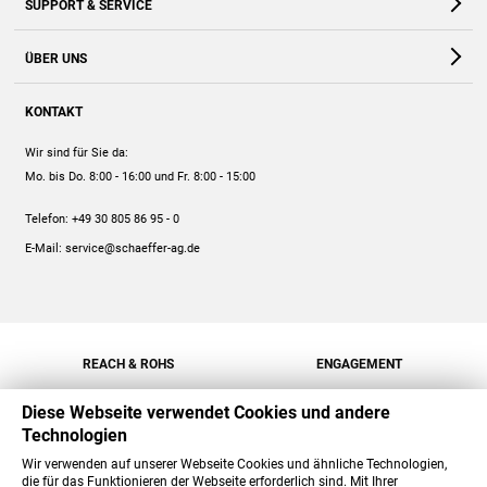
SUPPORT & SERVICE
Webshop
Kontakt
ÜBER UNS
FAQ
Unternehmen
Online-Hilfe
KONTAKT
Historie
Anleitungen
Wir sind für Sie da:
Engagement
Preise
Mo. bis Do. 8:00 - 16:00
und Fr. 8:00 - 15:00
Jobs
Mengenrabatt
Telefon:
+49 30 805 86 95 - 0
Versand
E-Mail:
service@schaeffer-ag.de
REACH & ROHS
ENGAGEMENT
Diese Webseite verwendet Cookies und andere
Technologien
Wir verwenden auf unserer Webseite Cookies und ähnliche Technologien,
die für das Funktionieren der Webseite erforderlich sind. Mit Ihrer