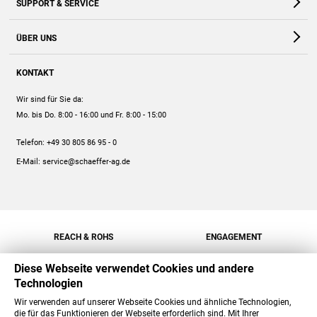
SUPPORT & SERVICE
Webshop
Kontakt
ÜBER UNS
FAQ
Unternehmen
Online-Hilfe
KONTAKT
Historie
Anleitungen
Wir sind für Sie da:
Engagement
Preise
Mo. bis Do. 8:00 - 16:00
und Fr. 8:00 - 15:00
Jobs
Mengenrabatt
Telefon:
+49 30 805 86 95 - 0
Versand
E-Mail:
service@schaeffer-ag.de
REACH & ROHS
ENGAGEMENT
Diese Webseite verwendet Cookies und andere
Technologien
Wir verwenden auf unserer Webseite Cookies und ähnliche Technologien,
die für das Funktionieren der Webseite erforderlich sind. Mit Ihrer