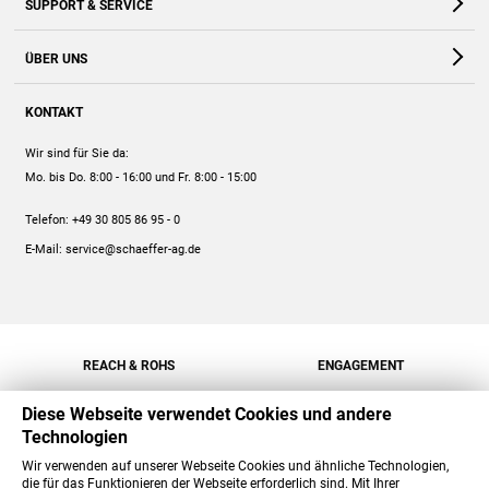
SUPPORT & SERVICE
Webshop
Kontakt
ÜBER UNS
FAQ
Unternehmen
Online-Hilfe
KONTAKT
Historie
Anleitungen
Wir sind für Sie da:
Engagement
Preise
Mo. bis Do. 8:00 - 16:00
und Fr. 8:00 - 15:00
Jobs
Mengenrabatt
Telefon:
+49 30 805 86 95 - 0
Versand
E-Mail:
service@schaeffer-ag.de
REACH & ROHS
ENGAGEMENT
Diese Webseite verwendet Cookies und andere
Technologien
Wir verwenden auf unserer Webseite Cookies und ähnliche Technologien,
die für das Funktionieren der Webseite erforderlich sind. Mit Ihrer