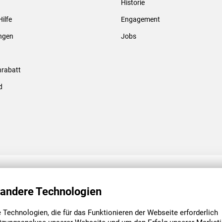
Historie
Gewindebolzen & -hülsen
Hilfe
Engagement
ungen
Jobs
rabatt
d
ENGAGEMENT
UNSERE NIEDE
 andere Technologien
Technologien, die für das Funktionieren der Webseite erforderlich