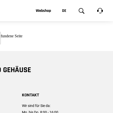
t, was Sie
Webshop
DE
te
Produktgalerie
EN
e
FR
chsen
D GEHÄUSE
KONTAKT
Wir sind für Sie da:
Mo. bis Do. 8:00 - 16:00