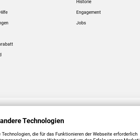
Historie
Gewindebolzen & -hülsen
Hilfe
Engagement
ungen
Jobs
rabatt
d
ENGAGEMENT
UNSERE NIEDE
 andere Technologien
Technologien, die für das Funktionieren der Webseite erforderlich