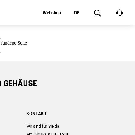
t, was Sie
Webshop
DE
te
Produktgalerie
EN
e
FR
chsen
D GEHÄUSE
KONTAKT
Wir sind für Sie da:
Mo. bis Do. 8:00 - 16:00