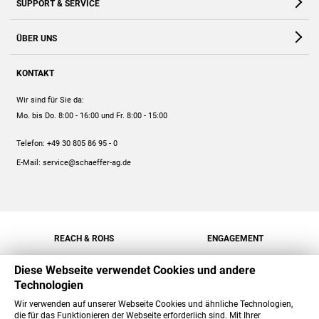
SUPPORT & SERVICE
Webshop
Kontakt
ÜBER UNS
FAQ
Unternehmen
Online-Hilfe
KONTAKT
Historie
Anleitungen
Wir sind für Sie da:
Engagement
Preise
Mo. bis Do. 8:00 - 16:00
und Fr. 8:00 - 15:00
Jobs
Mengenrabatt
Telefon:
+49 30 805 86 95 - 0
Versand
E-Mail:
service@schaeffer-ag.de
REACH & ROHS
ENGAGEMENT
Diese Webseite verwendet Cookies und andere
Technologien
Wir verwenden auf unserer Webseite Cookies und ähnliche Technologien,
die für das Funktionieren der Webseite erforderlich sind. Mit Ihrer