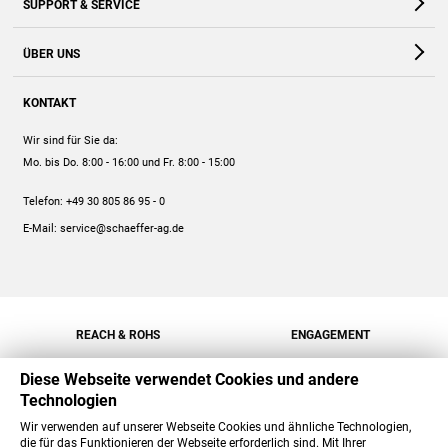
SUPPORT & SERVICE
Webshop
Kontakt
ÜBER UNS
FAQ
Unternehmen
Online-Hilfe
KONTAKT
Historie
Anleitungen
Wir sind für Sie da:
Engagement
Preise
Mo. bis Do. 8:00 - 16:00
und Fr. 8:00 - 15:00
Jobs
Mengenrabatt
Telefon:
+49 30 805 86 95 - 0
Versand
E-Mail:
service@schaeffer-ag.de
REACH & ROHS
ENGAGEMENT
Diese Webseite verwendet Cookies und andere
Technologien
Wir verwenden auf unserer Webseite Cookies und ähnliche Technologien,
die für das Funktionieren der Webseite erforderlich sind. Mit Ihrer