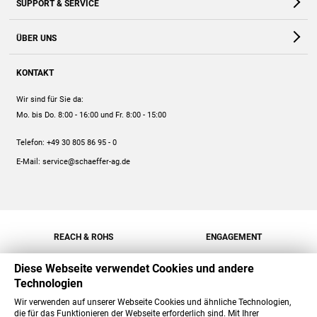
SUPPORT & SERVICE
Webshop
Kontakt
ÜBER UNS
FAQ
Unternehmen
Online-Hilfe
KONTAKT
Historie
Anleitungen
Wir sind für Sie da:
Engagement
Preise
Mo. bis Do. 8:00 - 16:00
und Fr. 8:00 - 15:00
Jobs
Mengenrabatt
Telefon:
+49 30 805 86 95 - 0
Versand
E-Mail:
service@schaeffer-ag.de
REACH & ROHS
ENGAGEMENT
Diese Webseite verwendet Cookies und andere
Technologien
Wir verwenden auf unserer Webseite Cookies und ähnliche Technologien,
die für das Funktionieren der Webseite erforderlich sind. Mit Ihrer