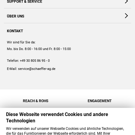
SUPPORT & SERVICE
Webshop
Kontakt
ÜBER UNS
FAQ
Unternehmen
Online-Hilfe
KONTAKT
Historie
Anleitungen
Wir sind für Sie da:
Engagement
Preise
Mo. bis Do. 8:00 - 16:00
und Fr. 8:00 - 15:00
Jobs
Mengenrabatt
Telefon:
+49 30 805 86 95 - 0
Versand
E-Mail:
service@schaeffer-ag.de
REACH & ROHS
ENGAGEMENT
Diese Webseite verwendet Cookies und andere
Technologien
Wir verwenden auf unserer Webseite Cookies und ähnliche Technologien,
die für das Funktionieren der Webseite erforderlich sind. Mit Ihrer