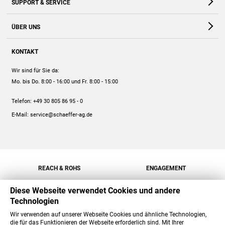
SUPPORT & SERVICE
Webshop
Kontakt
ÜBER UNS
FAQ
Unternehmen
Online-Hilfe
KONTAKT
Historie
Anleitungen
Wir sind für Sie da:
Engagement
Preise
Mo. bis Do. 8:00 - 16:00
und Fr. 8:00 - 15:00
Jobs
Mengenrabatt
Telefon:
+49 30 805 86 95 - 0
Versand
E-Mail:
service@schaeffer-ag.de
REACH & ROHS
ENGAGEMENT
Diese Webseite verwendet Cookies und andere
Technologien
Wir verwenden auf unserer Webseite Cookies und ähnliche Technologien,
die für das Funktionieren der Webseite erforderlich sind. Mit Ihrer