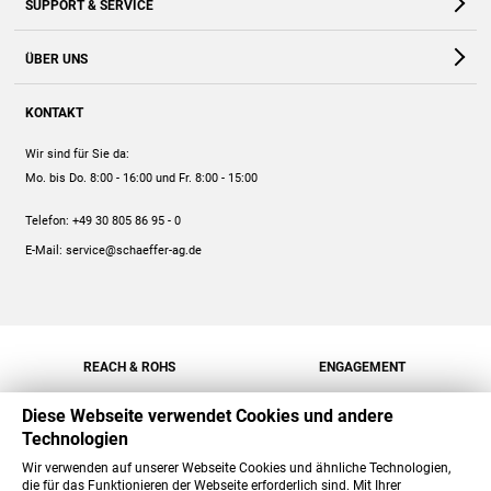
SUPPORT & SERVICE
Webshop
Kontakt
ÜBER UNS
FAQ
Unternehmen
Online-Hilfe
KONTAKT
Historie
Anleitungen
Wir sind für Sie da:
Engagement
Preise
Mo. bis Do. 8:00 - 16:00
und Fr. 8:00 - 15:00
Jobs
Mengenrabatt
Telefon:
+49 30 805 86 95 - 0
Versand
E-Mail:
service@schaeffer-ag.de
REACH & ROHS
ENGAGEMENT
Diese Webseite verwendet Cookies und andere
Technologien
Wir verwenden auf unserer Webseite Cookies und ähnliche Technologien,
die für das Funktionieren der Webseite erforderlich sind. Mit Ihrer