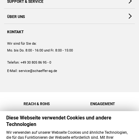
SUPPORT & SERVICE
Webshop
Kontakt
ÜBER UNS
FAQ
Unternehmen
Online-Hilfe
KONTAKT
Historie
Anleitungen
Wir sind für Sie da:
Engagement
Preise
Mo. bis Do. 8:00 - 16:00
und Fr. 8:00 - 15:00
Jobs
Mengenrabatt
Telefon:
+49 30 805 86 95 - 0
Versand
E-Mail:
service@schaeffer-ag.de
REACH & ROHS
ENGAGEMENT
Diese Webseite verwendet Cookies und andere
Technologien
Wir verwenden auf unserer Webseite Cookies und ähnliche Technologien,
die für das Funktionieren der Webseite erforderlich sind. Mit Ihrer