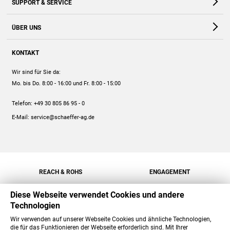
SUPPORT & SERVICE
Webshop
Kontakt
ÜBER UNS
FAQ
Unternehmen
Online-Hilfe
KONTAKT
Historie
Anleitungen
Wir sind für Sie da:
Engagement
Preise
Mo. bis Do. 8:00 - 16:00
und Fr. 8:00 - 15:00
Jobs
Mengenrabatt
Telefon:
+49 30 805 86 95 - 0
Versand
E-Mail:
service@schaeffer-ag.de
REACH & ROHS
ENGAGEMENT
Diese Webseite verwendet Cookies und andere
Technologien
Wir verwenden auf unserer Webseite Cookies und ähnliche Technologien,
die für das Funktionieren der Webseite erforderlich sind. Mit Ihrer