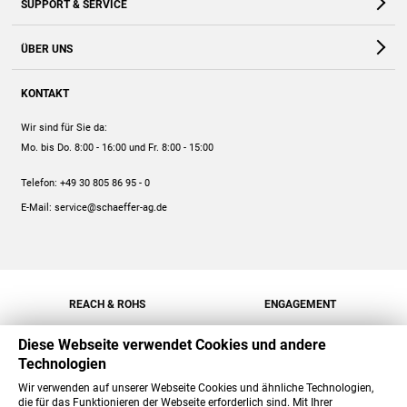
SUPPORT & SERVICE
Webshop
Kontakt
ÜBER UNS
FAQ
Unternehmen
Online-Hilfe
KONTAKT
Historie
Anleitungen
Wir sind für Sie da:
Engagement
Preise
Mo. bis Do. 8:00 - 16:00
und Fr. 8:00 - 15:00
Jobs
Mengenrabatt
Telefon:
+49 30 805 86 95 - 0
Versand
E-Mail:
service@schaeffer-ag.de
REACH & ROHS
ENGAGEMENT
Diese Webseite verwendet Cookies und andere
Technologien
Wir verwenden auf unserer Webseite Cookies und ähnliche Technologien,
die für das Funktionieren der Webseite erforderlich sind. Mit Ihrer