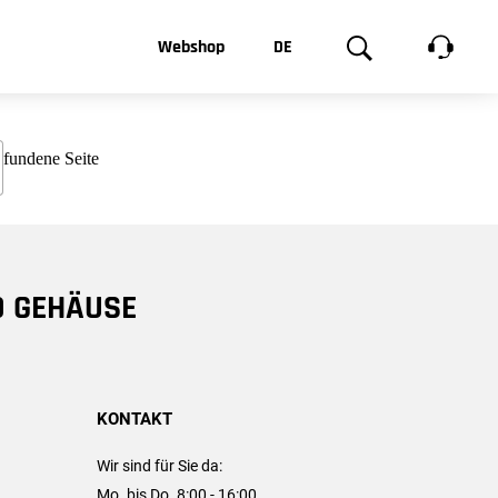
t, was Sie
Webshop
DE
te
Produktgalerie
EN
e
FR
chsen
D GEHÄUSE
KONTAKT
Wir sind für Sie da:
Mo. bis Do. 8:00 - 16:00