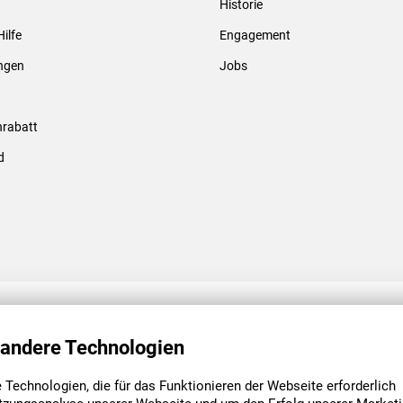
Historie
Gewindebolzen & -hülsen
Hilfe
Engagement
ungen
Jobs
rabatt
d
ENGAGEMENT
UNSERE NIEDE
 andere Technologien
Technologien, die für das Funktionieren der Webseite erforderlich