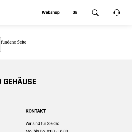
t, was Sie
Webshop
DE
te
Produktgalerie
EN
e
FR
chsen
D GEHÄUSE
KONTAKT
Wir sind für Sie da:
Mo. bis Do. 8:00 - 16:00