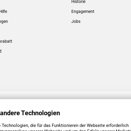
Historie
Gewindebolzen & -hülsen
Hilfe
Engagement
ungen
Jobs
rabatt
d
ENGAGEMENT
UNSERE NIEDE
 andere Technologien
Technologien, die für das Funktionieren der Webseite erforderlich