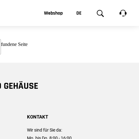
t, was Sie
Webshop
DE
te
Produktgalerie
EN
e
FR
chsen
D GEHÄUSE
KONTAKT
Wir sind für Sie da:
Mo. bis Do. 8:00 - 16:00