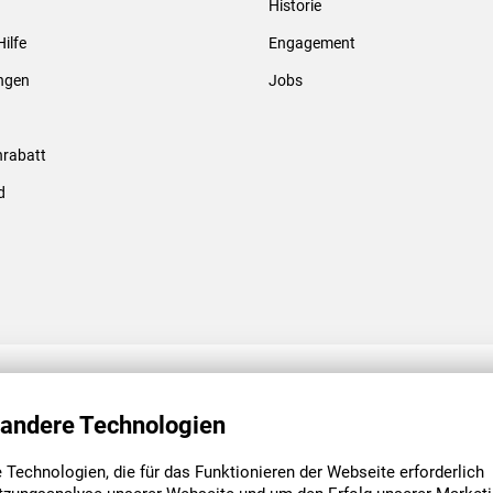
Historie
Gewindebolzen & -hülsen
Hilfe
Engagement
ungen
Jobs
rabatt
d
ENGAGEMENT
UNSERE NIEDE
 andere Technologien
Technologien, die für das Funktionieren der Webseite erforderlich