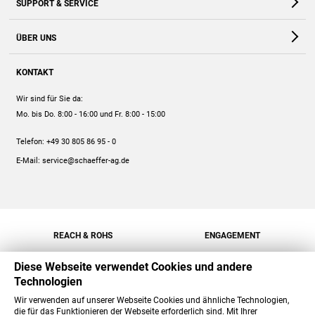
SUPPORT & SERVICE
Webshop
Kontakt
ÜBER UNS
FAQ
Unternehmen
Online-Hilfe
KONTAKT
Historie
Anleitungen
Wir sind für Sie da:
Engagement
Preise
Mo. bis Do. 8:00 - 16:00
und Fr. 8:00 - 15:00
Jobs
Mengenrabatt
Telefon:
+49 30 805 86 95 - 0
Versand
E-Mail:
service@schaeffer-ag.de
REACH & ROHS
ENGAGEMENT
Diese Webseite verwendet Cookies und andere
Technologien
Wir verwenden auf unserer Webseite Cookies und ähnliche Technologien,
die für das Funktionieren der Webseite erforderlich sind. Mit Ihrer