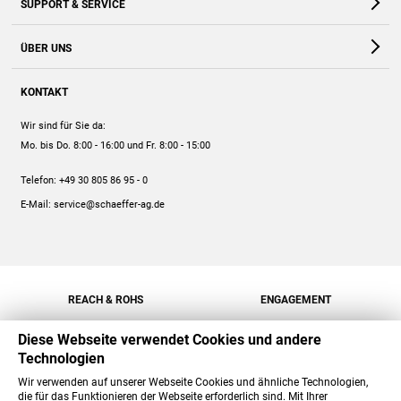
SUPPORT & SERVICE
Webshop
Kontakt
ÜBER UNS
FAQ
Unternehmen
Online-Hilfe
KONTAKT
Historie
Anleitungen
Wir sind für Sie da:
Engagement
Preise
Mo. bis Do. 8:00 - 16:00
und Fr. 8:00 - 15:00
Jobs
Mengenrabatt
Telefon:
+49 30 805 86 95 - 0
Versand
E-Mail:
service@schaeffer-ag.de
REACH & ROHS
ENGAGEMENT
Diese Webseite verwendet Cookies und andere
Technologien
Wir verwenden auf unserer Webseite Cookies und ähnliche Technologien,
die für das Funktionieren der Webseite erforderlich sind. Mit Ihrer