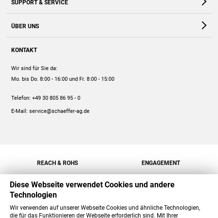
SUPPORT & SERVICE
Webshop
Kontakt
ÜBER UNS
FAQ
Unternehmen
Online-Hilfe
KONTAKT
Historie
Anleitungen
Wir sind für Sie da:
Engagement
Preise
Mo. bis Do. 8:00 - 16:00
und Fr. 8:00 - 15:00
Jobs
Mengenrabatt
Telefon:
+49 30 805 86 95 - 0
Versand
E-Mail:
service@schaeffer-ag.de
REACH & ROHS
ENGAGEMENT
Diese Webseite verwendet Cookies und andere
Technologien
Wir verwenden auf unserer Webseite Cookies und ähnliche Technologien,
die für das Funktionieren der Webseite erforderlich sind. Mit Ihrer