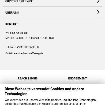
SUPPORT & SERVICE
Webshop
Kontakt
ÜBER UNS
FAQ
Unternehmen
Online-Hilfe
KONTAKT
Historie
Anleitungen
Wir sind für Sie da:
Engagement
Preise
Mo. bis Do. 8:00 - 16:00
und Fr. 8:00 - 15:00
Jobs
Mengenrabatt
Telefon:
+49 30 805 86 95 - 0
Versand
E-Mail:
service@schaeffer-ag.de
REACH & ROHS
ENGAGEMENT
Diese Webseite verwendet Cookies und andere
Technologien
Wir verwenden auf unserer Webseite Cookies und ähnliche Technologien,
die für das Funktionieren der Webseite erforderlich sind. Mit Ihrer