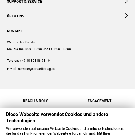
SUPPORT & SERVICE
Webshop
Kontakt
ÜBER UNS
FAQ
Unternehmen
Online-Hilfe
KONTAKT
Historie
Anleitungen
Wir sind für Sie da:
Engagement
Preise
Mo. bis Do. 8:00 - 16:00
und Fr. 8:00 - 15:00
Jobs
Mengenrabatt
Telefon:
+49 30 805 86 95 - 0
Versand
E-Mail:
service@schaeffer-ag.de
REACH & ROHS
ENGAGEMENT
Diese Webseite verwendet Cookies und andere
Technologien
Wir verwenden auf unserer Webseite Cookies und ähnliche Technologien,
die für das Funktionieren der Webseite erforderlich sind. Mit Ihrer