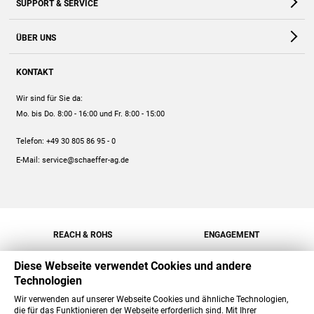
SUPPORT & SERVICE
Webshop
Kontakt
ÜBER UNS
FAQ
Unternehmen
Online-Hilfe
KONTAKT
Historie
Anleitungen
Wir sind für Sie da:
Engagement
Preise
Mo. bis Do. 8:00 - 16:00
und Fr. 8:00 - 15:00
Jobs
Mengenrabatt
Telefon:
+49 30 805 86 95 - 0
Versand
E-Mail:
service@schaeffer-ag.de
REACH & ROHS
ENGAGEMENT
Diese Webseite verwendet Cookies und andere
Technologien
Wir verwenden auf unserer Webseite Cookies und ähnliche Technologien,
die für das Funktionieren der Webseite erforderlich sind. Mit Ihrer