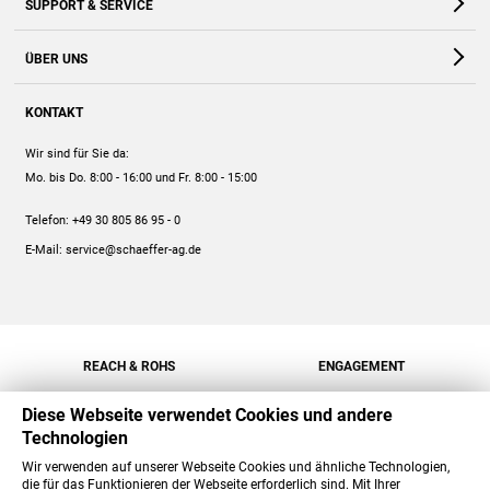
SUPPORT & SERVICE
Webshop
Kontakt
ÜBER UNS
FAQ
Unternehmen
Online-Hilfe
KONTAKT
Historie
Anleitungen
Wir sind für Sie da:
Engagement
Preise
Mo. bis Do. 8:00 - 16:00
und Fr. 8:00 - 15:00
Jobs
Mengenrabatt
Telefon:
+49 30 805 86 95 - 0
Versand
E-Mail:
service@schaeffer-ag.de
REACH & ROHS
ENGAGEMENT
Diese Webseite verwendet Cookies und andere
Technologien
Wir verwenden auf unserer Webseite Cookies und ähnliche Technologien,
die für das Funktionieren der Webseite erforderlich sind. Mit Ihrer