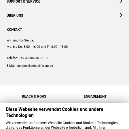
SUPPORT & SERVICE
Webshop
Kontakt
ÜBER UNS
FAQ
Unternehmen
Online-Hilfe
KONTAKT
Historie
Anleitungen
Wir sind für Sie da:
Engagement
Preise
Mo. bis Do. 8:00 - 16:00
und Fr. 8:00 - 15:00
Jobs
Mengenrabatt
Telefon:
+49 30 805 86 95 - 0
Versand
E-Mail:
service@schaeffer-ag.de
REACH & ROHS
ENGAGEMENT
Diese Webseite verwendet Cookies und andere
Technologien
Wir verwenden auf unserer Webseite Cookies und ähnliche Technologien,
die für das Funktionieren der Webseite erforderlich sind. Mit Ihrer