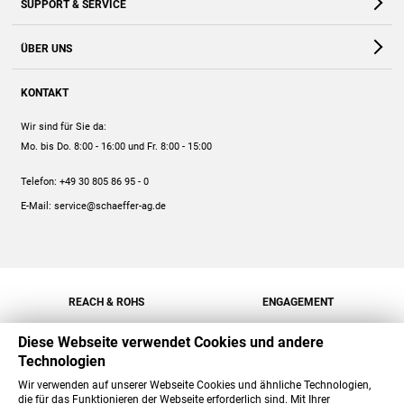
SUPPORT & SERVICE
Webshop
Kontakt
ÜBER UNS
FAQ
Unternehmen
Online-Hilfe
KONTAKT
Historie
Anleitungen
Wir sind für Sie da:
Engagement
Preise
Mo. bis Do. 8:00 - 16:00
und Fr. 8:00 - 15:00
Jobs
Mengenrabatt
Telefon:
+49 30 805 86 95 - 0
Versand
E-Mail:
service@schaeffer-ag.de
REACH & ROHS
ENGAGEMENT
Diese Webseite verwendet Cookies und andere
Technologien
Wir verwenden auf unserer Webseite Cookies und ähnliche Technologien,
die für das Funktionieren der Webseite erforderlich sind. Mit Ihrer