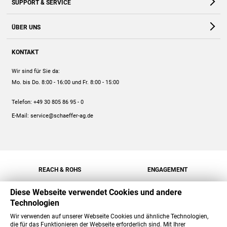
SUPPORT & SERVICE
Webshop
Kontakt
ÜBER UNS
FAQ
Unternehmen
Online-Hilfe
KONTAKT
Historie
Anleitungen
Wir sind für Sie da:
Engagement
Preise
Mo. bis Do. 8:00 - 16:00
und Fr. 8:00 - 15:00
Jobs
Mengenrabatt
Telefon:
+49 30 805 86 95 - 0
Versand
E-Mail:
service@schaeffer-ag.de
REACH & ROHS
ENGAGEMENT
Diese Webseite verwendet Cookies und andere
Technologien
Wir verwenden auf unserer Webseite Cookies und ähnliche Technologien,
die für das Funktionieren der Webseite erforderlich sind. Mit Ihrer