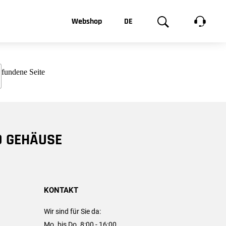
t, was Sie
Webshop
DE
te
Produktgalerie
EN
e
FR
chsen
D GEHÄUSE
KONTAKT
Wir sind für Sie da:
Mo. bis Do. 8:00 - 16:00