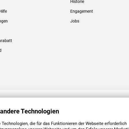
Historie
Gewindebolzen & -hülsen
Hilfe
Engagement
ungen
Jobs
rabatt
d
ENGAGEMENT
UNSERE NIEDE
 andere Technologien
Technologien, die für das Funktionieren der Webseite erforderlich