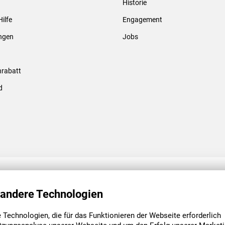
Historie
Gewindebolzen & -hülsen
Hilfe
Engagement
ungen
Jobs
rabatt
d
ENGAGEMENT
UNSERE NIEDE
 andere Technologien
Technologien, die für das Funktionieren der Webseite erforderlich