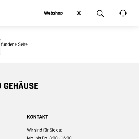
t, was Sie
Webshop
DE
te
Produktgalerie
EN
e
FR
chsen
D GEHÄUSE
KONTAKT
Wir sind für Sie da:
Mo. bis Do. 8:00 - 16:00